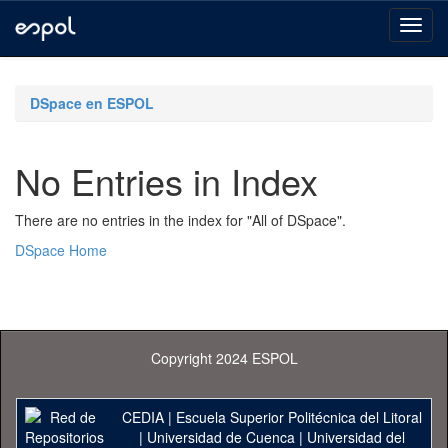
Skip
navigation
DSpace en ESPOL
No Entries in Index
There are no entries in the index for "All of DSpace".
DSpace Home
Copyright 2024 ESPOL
CEDIA
|
Escuela Superior Politécnica del Litoral
|
Universidad de Cuenca
|
Universidad del