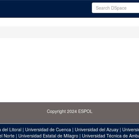
Copyright 2024 ESPOL
 del Litoral
|
Universidad de Cuenca
|
Universidad del Azuay
|
Universi
el Norte
|
Universidad Estatal de Milagro
|
Universidad Técnica de Amb