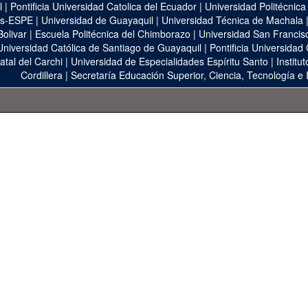
l
|
Pontificia Universidad Catolica del Ecuador
|
Universidad Politécnica
as-ESPE
|
Universidad de Guayaquil
|
Universidad Técnica de Machala
Bolivar
|
Escuela Politécnica del Chimborazo
|
Universidad San Francis
Universidad Católica de Santiago de Guayaquil
|
Pontificia Universidad
atal del Carchi
|
Universidad de Especialidades Espíritu Santo
|
Institu
Cordillera
|
Secretaría Educación Superior, Ciencia, Tecnología e