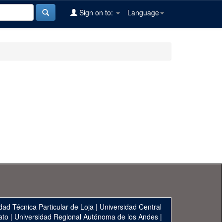
Sign on to:
Language
dad Técnica Particular de Loja
|
Universidad Central
ato
|
Universidad Regional Autónoma de los Andes
|