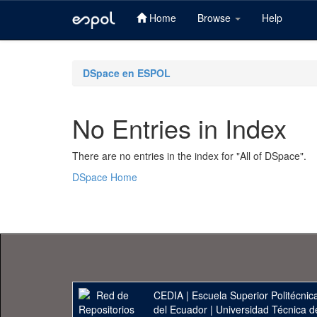
Home
Browse
Help
Skip
navigation
DSpace en ESPOL
No Entries in Index
There are no entries in the index for "All of DSpace".
DSpace Home
CEDIA
|
Escuela Superior Politécnica
del Ecuador
|
Universidad Técnica d