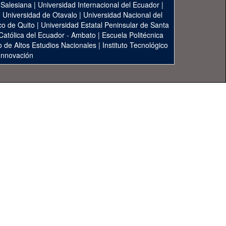
 Salesiana
|
Universidad Internacional del Ecuador
|
|
Universidad de Otavalo
|
Universidad Nacional del
co de Quito
|
Universidad Estatal Peninsular de Santa
 Católica del Ecuador - Ambato
|
Escuela Politécnica
to de Altos Estudios Nacionales
|
Instituto Tecnológico
 Innovación