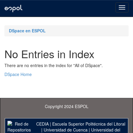
Skip
navigation
DSpace en ESPOL
No Entries in Index
There are no entries in the index for "All of DSpace".
DSpace Home
Copyright 2024 ESPOL
CEDIA
|
Escuela Superior Politécnica del Litoral
|
Universidad de Cuenca
|
Universidad del