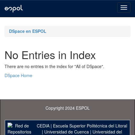
Skip
navigation
DSpace en ESPOL
No Entries in Index
There are no entries in the index for "All of DSpace".
DSpace Home
Copyright 2024 ESPOL
CEDIA
|
Escuela Superior Politécnica del Litoral
|
Universidad de Cuenca
|
Universidad del