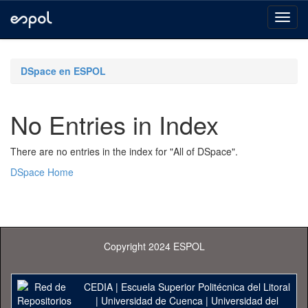
Skip
navigation
DSpace en ESPOL
No Entries in Index
There are no entries in the index for "All of DSpace".
DSpace Home
Copyright 2024 ESPOL
CEDIA
|
Escuela Superior Politécnica del Litoral
|
Universidad de Cuenca
|
Universidad del