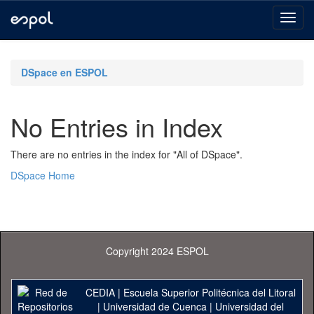
Skip
navigation
DSpace en ESPOL
No Entries in Index
There are no entries in the index for "All of DSpace".
DSpace Home
Copyright 2024 ESPOL
CEDIA
|
Escuela Superior Politécnica del Litoral
|
Universidad de Cuenca
|
Universidad del