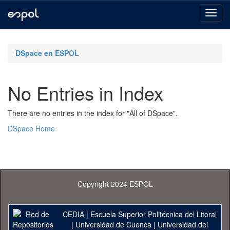
Skip
navigation
DSpace en ESPOL
No Entries in Index
There are no entries in the index for "All of DSpace".
DSpace Home
Copyright 2024 ESPOL
CEDIA
|
Escuela Superior Politécnica del Litoral
|
Universidad de Cuenca
|
Universidad del