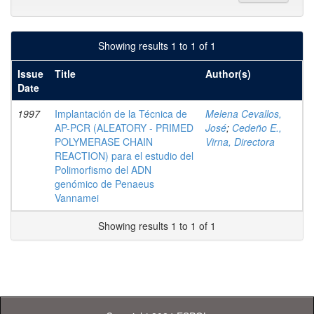
Showing results 1 to 1 of 1
Issue
Title
Author(s)
Date
1997
Implantación de la Técnica de
Melena Cevallos,
AP-PCR (ALEATORY - PRIMED
José
;
Cedeño E.,
POLYMERASE CHAIN
Virna, Directora
REACTION) para el estudio del
Polimorfismo del ADN
genómico de Penaeus
Vannamei
Showing results 1 to 1 of 1