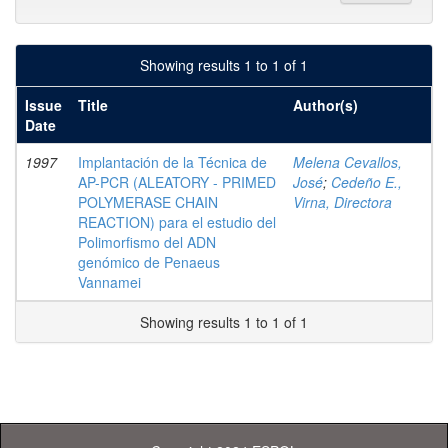
Showing results 1 to 1 of 1
Issue
Title
Author(s)
Date
1997
Implantación de la Técnica de
Melena Cevallos,
AP-PCR (ALEATORY - PRIMED
José
;
Cedeño E.,
POLYMERASE CHAIN
Virna, Directora
REACTION) para el estudio del
Polimorfismo del ADN
genómico de Penaeus
Vannamei
Showing results 1 to 1 of 1