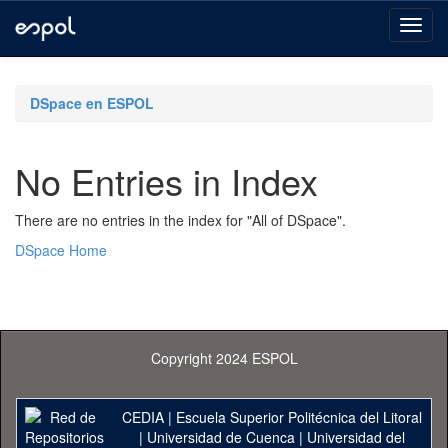
Skip
navigation
DSpace en ESPOL
No Entries in Index
There are no entries in the index for "All of DSpace".
DSpace Home
Copyright 2024 ESPOL
CEDIA
|
Escuela Superior Politécnica del Litoral
|
Universidad de Cuenca
|
Universidad del