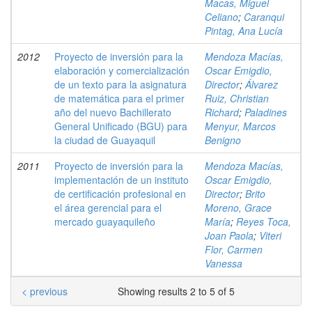
Macas, Miguel
Celiano
;
Caranqui
Pintag, Ana Lucía
2012
Proyecto de inversión para la
Mendoza Macías,
elaboración y comercialización
Oscar Emigdio,
de un texto para la asignatura
Director
;
Álvarez
de matemática para el primer
Ruiz, Christian
año del nuevo Bachillerato
Richard
;
Paladines
General Unificado (BGU) para
Menyur, Marcos
la ciudad de Guayaquil
Benigno
2011
Proyecto de inversión para la
Mendoza Macías,
implementación de un instituto
Oscar Emigdio,
de certificación profesional en
Director
;
Brito
el área gerencial para el
Moreno, Grace
mercado guayaquileño
María
;
Reyes Toca,
Joan Paola
;
Viteri
Flor, Carmen
Vanessa
< previous
Showing results 2 to 5 of 5