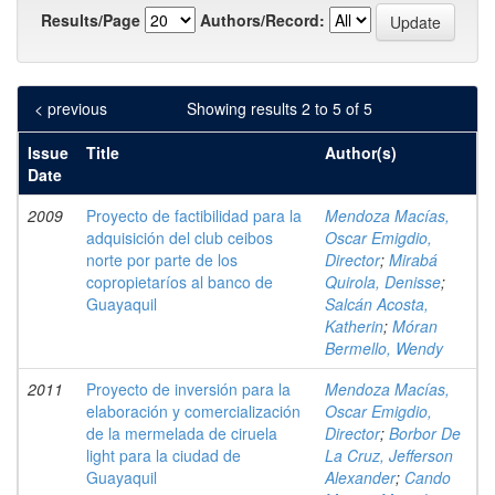
Results/Page
Authors/Record:
< previous
Showing results 2 to 5 of 5
Issue
Title
Author(s)
Date
2009
Proyecto de factibilidad para la
Mendoza Macías,
adquisición del club ceibos
Oscar Emigdio,
norte por parte de los
Director
;
Mirabá
copropietaríos al banco de
Quirola, Denisse
;
Guayaquil
Salcán Acosta,
Katherin
;
Móran
Bermello, Wendy
2011
Proyecto de inversión para la
Mendoza Macías,
elaboración y comercialización
Oscar Emigdio,
de la mermelada de ciruela
Director
;
Borbor De
light para la ciudad de
La Cruz, Jefferson
Guayaquil
Alexander
;
Cando