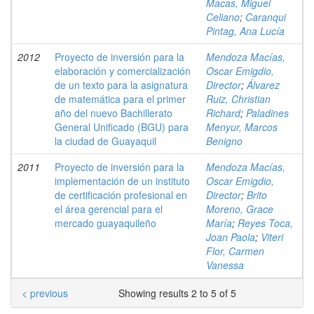
Macas, Miguel
Celiano
;
Caranqui
Pintag, Ana Lucía
2012
Proyecto de inversión para la
Mendoza Macías,
elaboración y comercialización
Oscar Emigdio,
de un texto para la asignatura
Director
;
Álvarez
de matemática para el primer
Ruiz, Christian
año del nuevo Bachillerato
Richard
;
Paladines
General Unificado (BGU) para
Menyur, Marcos
la ciudad de Guayaquil
Benigno
2011
Proyecto de inversión para la
Mendoza Macías,
implementación de un instituto
Oscar Emigdio,
de certificación profesional en
Director
;
Brito
el área gerencial para el
Moreno, Grace
mercado guayaquileño
María
;
Reyes Toca,
Joan Paola
;
Viteri
Flor, Carmen
Vanessa
< previous
Showing results 2 to 5 of 5