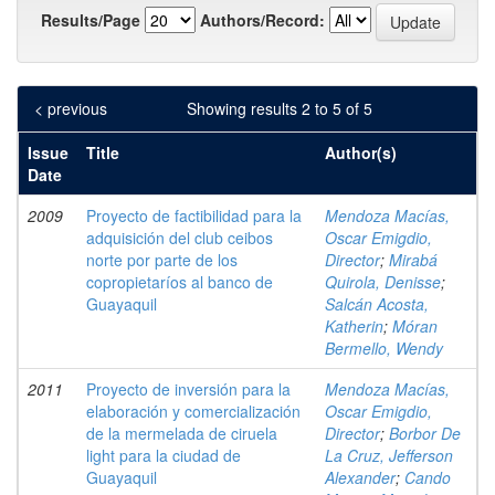
Results/Page
Authors/Record:
< previous
Showing results 2 to 5 of 5
Issue
Title
Author(s)
Date
2009
Proyecto de factibilidad para la
Mendoza Macías,
adquisición del club ceibos
Oscar Emigdio,
norte por parte de los
Director
;
Mirabá
copropietaríos al banco de
Quirola, Denisse
;
Guayaquil
Salcán Acosta,
Katherin
;
Móran
Bermello, Wendy
2011
Proyecto de inversión para la
Mendoza Macías,
elaboración y comercialización
Oscar Emigdio,
de la mermelada de ciruela
Director
;
Borbor De
light para la ciudad de
La Cruz, Jefferson
Guayaquil
Alexander
;
Cando