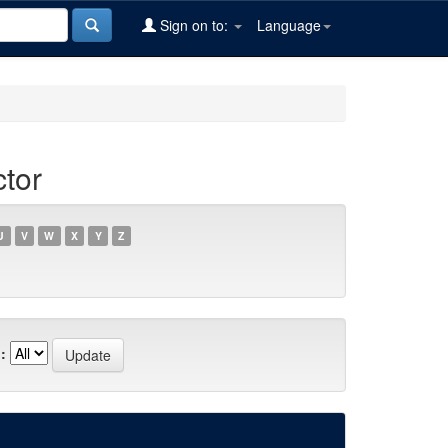
Sign on to:
Language
tor
U
V
W
X
Y
Z
: