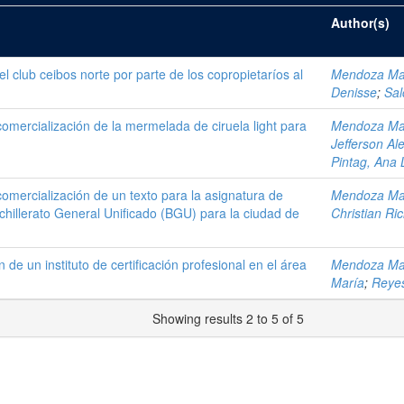
Author(s)
el club ceibos norte por parte de los copropietaríos al
Mendoza Mac
Denisse
;
Sal
comercialización de la mermelada de ciruela light para
Mendoza Mac
Jefferson Al
Pintag, Ana 
comercialización de un texto para la asignatura de
Mendoza Mac
hillerato General Unificado (BGU) para la ciudad de
Christian Ri
de un instituto de certificación profesional en el área
Mendoza Mac
María
;
Reyes
Showing results 2 to 5 of 5