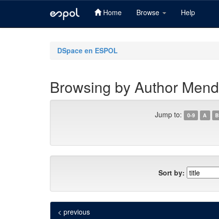
Home
Browse
Help
Skip
navigation
DSpace en ESPOL
Browsing by Author Mendo
Jump to:
0-9
A
B
Sort by:
< previous