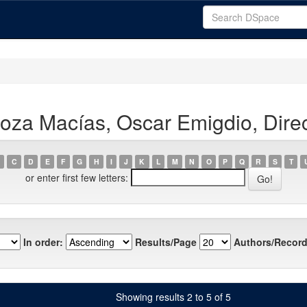
za Macías, Oscar Emigdio, Direc
C
D
E
F
G
H
I
J
K
L
M
N
O
P
Q
R
S
T
or enter first few letters:
In order:
Results/Page
Authors/Record
Showing results 2 to 5 of 5