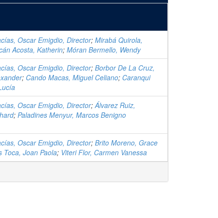
ías, Oscar Emigdio, Director
;
Mirabá Quirola,
cán Acosta, Katherin
;
Móran Bermello, Wendy
ías, Oscar Emigdio, Director
;
Borbor De La Cruz,
exander
;
Cando Macas, Miguel Celiano
;
Caranqui
Lucía
ías, Oscar Emigdio, Director
;
Álvarez Ruiz,
chard
;
Paladines Menyur, Marcos Benigno
ías, Oscar Emigdio, Director
;
Brito Moreno, Grace
 Toca, Joan Paola
;
Viteri Flor, Carmen Vanessa