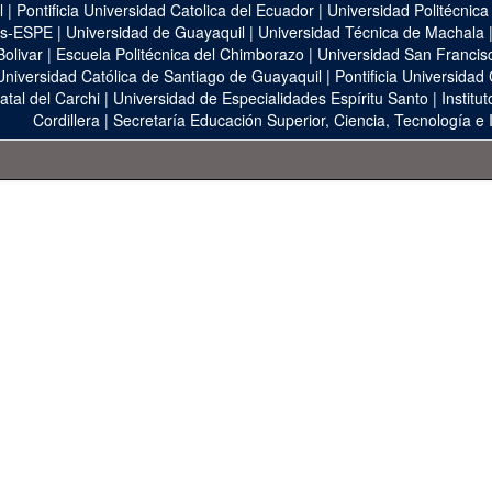
l
|
Pontificia Universidad Catolica del Ecuador
|
Universidad Politécnica
as-ESPE
|
Universidad de Guayaquil
|
Universidad Técnica de Machala
Bolivar
|
Escuela Politécnica del Chimborazo
|
Universidad San Francis
Universidad Católica de Santiago de Guayaquil
|
Pontificia Universidad
atal del Carchi
|
Universidad de Especialidades Espíritu Santo
|
Institu
Cordillera
|
Secretaría Educación Superior, Ciencia, Tecnología e