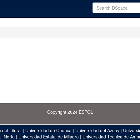
Copyright 2024 ESPOL
 del Litoral
|
Universidad de Cuenca
|
Universidad del Azuay
|
Universi
el Norte
|
Universidad Estatal de Milagro
|
Universidad Técnica de Amb