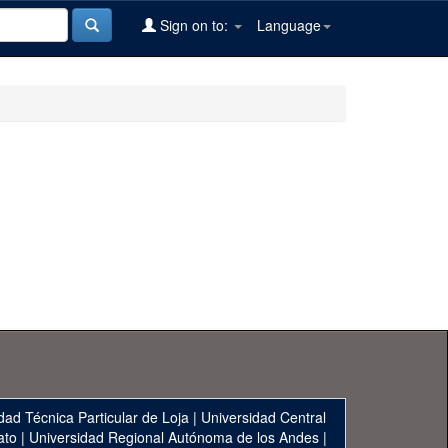
Sign on to:
Language
dad Técnica Particular de Loja
|
Universidad Central
ato
|
Universidad Regional Autónoma de los Andes
|