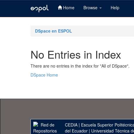
Home
Browse
Help
Skip
navigation
DSpace en ESPOL
No Entries in Index
There are no entries in the index for "All of DSpace".
DSpace Home
CEDIA
|
Escuela Superior Politécnica
del Ecuador
|
Universidad Técnica d