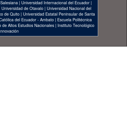
 Salesiana
|
Universidad Internacional del Ecuador
|
|
Universidad de Otavalo
|
Universidad Nacional del
co de Quito
|
Universidad Estatal Peninsular de Santa
 Católica del Ecuador - Ambato
|
Escuela Politécnica
to de Altos Estudios Nacionales
|
Instituto Tecnológico
 Innovación