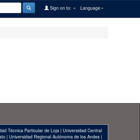
Sign on to:
Language
dad Técnica Particular de Loja
|
Universidad Central
ato
|
Universidad Regional Autónoma de los Andes
|