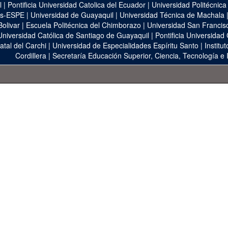
l
|
Pontificia Universidad Catolica del Ecuador
|
Universidad Politécnica
as-ESPE
|
Universidad de Guayaquil
|
Universidad Técnica de Machala
Bolivar
|
Escuela Politécnica del Chimborazo
|
Universidad San Francis
Universidad Católica de Santiago de Guayaquil
|
Pontificia Universidad
atal del Carchi
|
Universidad de Especialidades Espíritu Santo
|
Institu
Cordillera
|
Secretaría Educación Superior, Ciencia, Tecnología e