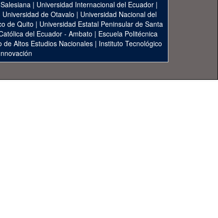
 Salesiana
|
Universidad Internacional del Ecuador
|
|
Universidad de Otavalo
|
Universidad Nacional del
co de Quito
|
Universidad Estatal Peninsular de Santa
 Católica del Ecuador - Ambato
|
Escuela Politécnica
to de Altos Estudios Nacionales
|
Instituto Tecnológico
 Innovación