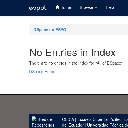
Home
Browse
Help
Skip
navigation
DSpace en ESPOL
No Entries in Index
There are no entries in the index for "All of DSpace".
DSpace Home
CEDIA
|
Escuela Superior Politécnica
del Ecuador
|
Universidad Técnica d