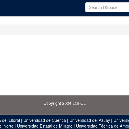
Copyright 2024 ESPOL
 del Litoral
|
Universidad de Cuenca
|
Universidad del Azuay
|
Universi
el Norte
|
Universidad Estatal de Milagro
|
Universidad Técnica de Amb