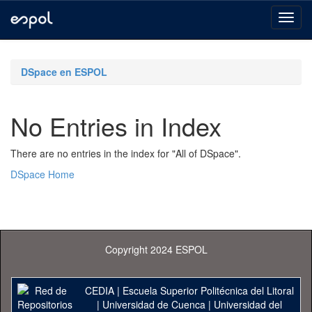
Skip
navigation
DSpace en ESPOL
No Entries in Index
There are no entries in the index for "All of DSpace".
DSpace Home
Copyright 2024 ESPOL
CEDIA
|
Escuela Superior Politécnica del Litoral
|
Universidad de Cuenca
|
Universidad del