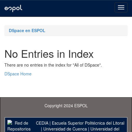
Skip
navigation
DSpace en ESPOL
No Entries in Index
There are no entries in the index for "All of DSpace".
DSpace Home
Copyright 2024 ESPOL
CEDIA
|
Escuela Superior Politécnica del Litoral
|
Universidad de Cuenca
|
Universidad del