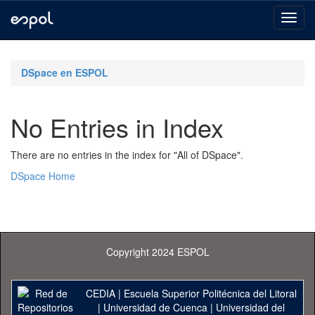
Skip
navigation
DSpace en ESPOL
No Entries in Index
There are no entries in the index for "All of DSpace".
DSpace Home
Copyright 2024 ESPOL
CEDIA
|
Escuela Superior Politécnica del Litoral
|
Universidad de Cuenca
|
Universidad del