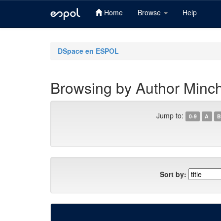
Home
Browse
Help
Skip
navigation
DSpace en ESPOL
Browsing by Author Minch
Jump to:
0-9
A
B
Sort by: