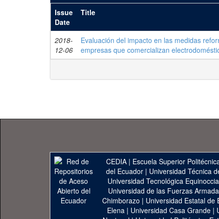
Issue
Title
Date
2018-
Evaluación del impacto en las medidas reform
12-06
empresas que comercializan electrodomésti
CEDIA
|
Escuela Superior Politécnica
del Ecuador
|
Universidad Técnica d
Universidad Tecnológica Equinoccia
Universidad de las Fuerzas Armad
Chimborazo
|
Universidad Estatal de 
Elena
|
Universidad Casa Grande
|