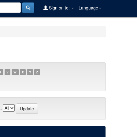
Sign on to:
Language
U
V
W
X
Y
Z
: