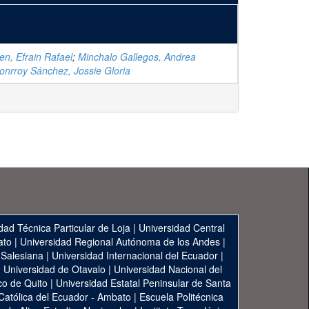
n, Efrain Rafael
;
Minchalo Gallegos, Andrea
onrroy Sánchez, Jossie Gloria
dad Técnica Particular de Loja
|
Universidad Central
ato
|
Universidad Regional Autónoma de los Andes
|
 Salesiana
|
Universidad Internacional del Ecuador
|
|
Universidad de Otavalo
|
Universidad Nacional del
co de Quito
|
Universidad Estatal Peninsular de Santa
 Católica del Ecuador - Ambato
|
Escuela Politécnica