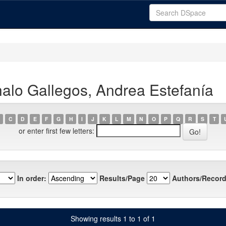
alo Gallegos, Andrea Estefanía
C
D
E
F
G
H
I
J
K
L
M
N
O
P
Q
R
S
T
or enter first few letters:
In order:
Results/Page
Authors/Record
Showing results 1 to 1 of 1