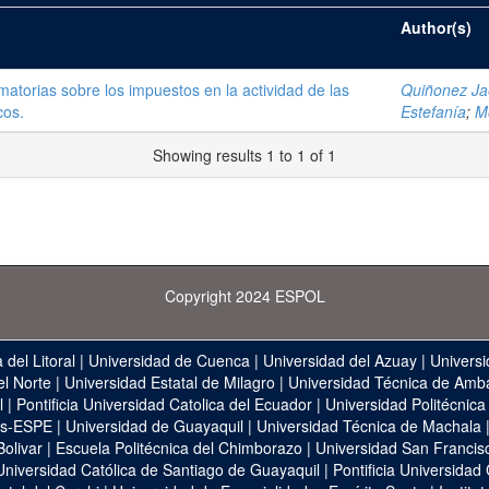
Author(s)
atorias sobre los impuestos en la actividad de las
Quiñonez Jae
cos.
Estefanía
;
M
Showing results 1 to 1 of 1
Copyright 2024 ESPOL
 del Litoral
|
Universidad de Cuenca
|
Universidad del Azuay
|
Universi
el Norte
|
Universidad Estatal de Milagro
|
Universidad Técnica de Amb
l
|
Pontificia Universidad Catolica del Ecuador
|
Universidad Politécnica
as-ESPE
|
Universidad de Guayaquil
|
Universidad Técnica de Machala
Bolivar
|
Escuela Politécnica del Chimborazo
|
Universidad San Francis
Universidad Católica de Santiago de Guayaquil
|
Pontificia Universidad