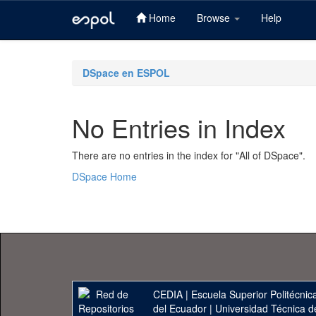
Home
Browse
Help
Skip
navigation
DSpace en ESPOL
No Entries in Index
There are no entries in the index for "All of DSpace".
DSpace Home
CEDIA
|
Escuela Superior Politécnica
del Ecuador
|
Universidad Técnica d