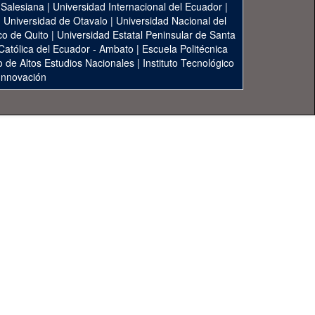
 Salesiana
|
Universidad Internacional del Ecuador
|
|
Universidad de Otavalo
|
Universidad Nacional del
co de Quito
|
Universidad Estatal Peninsular de Santa
 Católica del Ecuador - Ambato
|
Escuela Politécnica
to de Altos Estudios Nacionales
|
Instituto Tecnológico
 Innovación