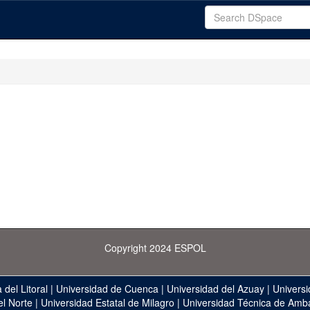
Copyright 2024 ESPOL
 del Litoral
|
Universidad de Cuenca
|
Universidad del Azuay
|
Universi
el Norte
|
Universidad Estatal de Milagro
|
Universidad Técnica de Amb