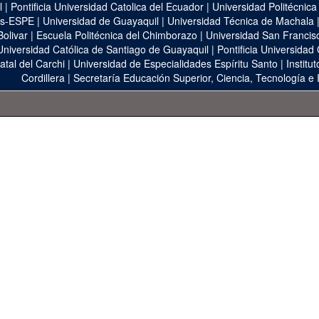
l
|
Pontificia Universidad Catolica del Ecuador
|
Universidad Politécnica
as-ESPE
|
Universidad de Guayaquil
|
Universidad Técnica de Machala
Bolivar
|
Escuela Politécnica del Chimborazo
|
Universidad San Francis
Universidad Católica de Santiago de Guayaquil
|
Pontificia Universidad
atal del Carchi
|
Universidad de Especialidades Espíritu Santo
|
Institu
Cordillera
|
Secretaría Educación Superior, Ciencia, Tecnología e