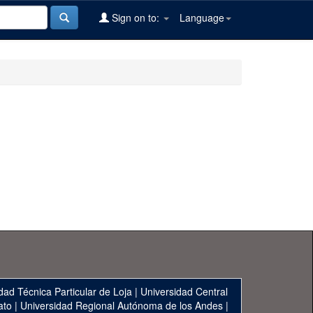
Sign on to:
Language
dad Técnica Particular de Loja
|
Universidad Central
ato
|
Universidad Regional Autónoma de los Andes
|