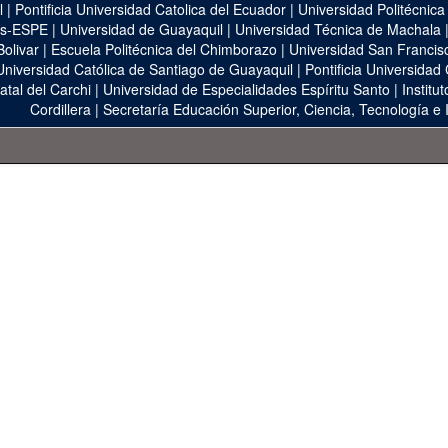
l
|
Pontificia Universidad Catolica del Ecuador
|
Universidad Politécnica
as-ESPE
|
Universidad de Guayaquil
|
Universidad Técnica de Machala
Bolivar
|
Escuela Politécnica del Chimborazo
|
Universidad San Francis
Universidad Católica de Santiago de Guayaquil
|
Pontificia Universidad
atal del Carchi
|
Universidad de Especialidades Espíritu Santo
|
Institu
Cordillera
|
Secretaría Educación Superior, Ciencia, Tecnología e