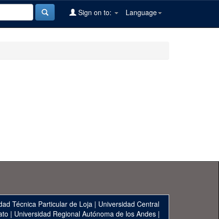
Sign on to:
Language
dad Técnica Particular de Loja
|
Universidad Central
ato
|
Universidad Regional Autónoma de los Andes
|