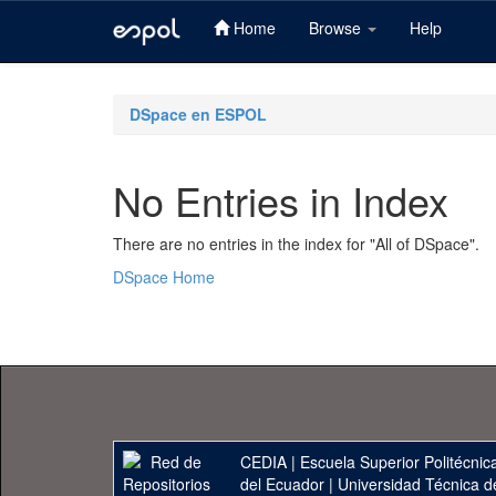
Home
Browse
Help
Skip
navigation
DSpace en ESPOL
No Entries in Index
There are no entries in the index for "All of DSpace".
DSpace Home
CEDIA
|
Escuela Superior Politécnica
del Ecuador
|
Universidad Técnica d