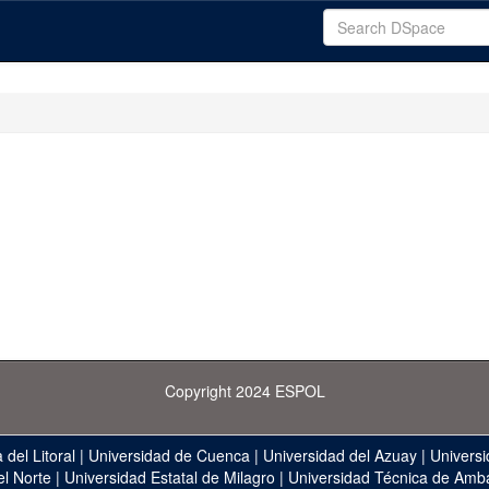
Copyright 2024 ESPOL
 del Litoral
|
Universidad de Cuenca
|
Universidad del Azuay
|
Universi
el Norte
|
Universidad Estatal de Milagro
|
Universidad Técnica de Amb