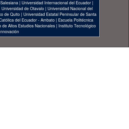
 Salesiana
|
Universidad Internacional del Ecuador
|
|
Universidad de Otavalo
|
Universidad Nacional del
co de Quito
|
Universidad Estatal Peninsular de Santa
 Católica del Ecuador - Ambato
|
Escuela Politécnica
to de Altos Estudios Nacionales
|
Instituto Tecnológico
 Innovación