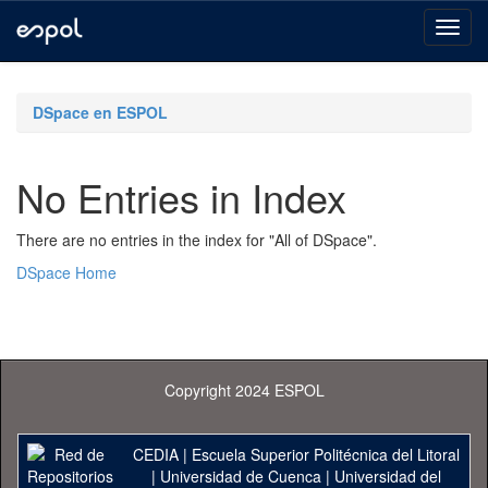
Skip
navigation
DSpace en ESPOL
No Entries in Index
There are no entries in the index for "All of DSpace".
DSpace Home
Copyright 2024 ESPOL
CEDIA
|
Escuela Superior Politécnica del Litoral
|
Universidad de Cuenca
|
Universidad del