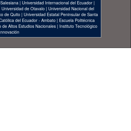
 Salesiana
|
Universidad Internacional del Ecuador
|
|
Universidad de Otavalo
|
Universidad Nacional del
co de Quito
|
Universidad Estatal Peninsular de Santa
 Católica del Ecuador - Ambato
|
Escuela Politécnica
to de Altos Estudios Nacionales
|
Instituto Tecnológico
 Innovación