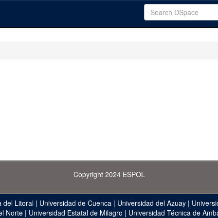
Copyright 2024 ESPOL
 del Litoral
|
Universidad de Cuenca
|
Universidad del Azuay
|
Universi
el Norte
|
Universidad Estatal de Milagro
|
Universidad Técnica de Amb