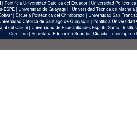
l
|
Pontificia Universidad Catolica del Ecuador
|
Universidad Politécnica
as-ESPE
|
Universidad de Guayaquil
|
Universidad Técnica de Machala
Bolivar
|
Escuela Politécnica del Chimborazo
|
Universidad San Francis
Universidad Católica de Santiago de Guayaquil
|
Pontificia Universidad
atal del Carchi
|
Universidad de Especialidades Espíritu Santo
|
Institu
Cordillera
|
Secretaría Educación Superior, Ciencia, Tecnología e