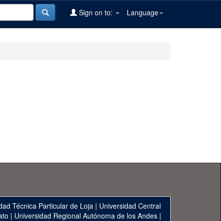
Sign on to:
Language
dad Técnica Particular de Loja
|
Universidad Central
ato
|
Universidad Regional Autónoma de los Andes
|