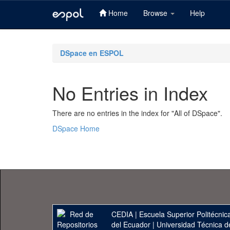
Home
Browse
Help
Skip
navigation
DSpace en ESPOL
No Entries in Index
There are no entries in the index for "All of DSpace".
DSpace Home
CEDIA
|
Escuela Superior Politécnica
del Ecuador
|
Universidad Técnica d