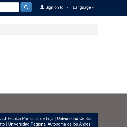
Sign on to:
Language
dad Técnica Particular de Loja
|
Universidad Central
ato
|
Universidad Regional Autónoma de los Andes
|