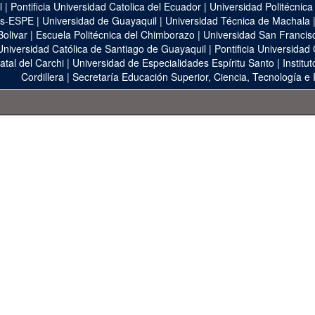
l
|
Pontificia Universidad Catolica del Ecuador
|
Universidad Politécnica
as-ESPE
|
Universidad de Guayaquil
|
Universidad Técnica de Machala
Bolivar
|
Escuela Politécnica del Chimborazo
|
Universidad San Francis
Universidad Católica de Santiago de Guayaquil
|
Pontificia Universidad
atal del Carchi
|
Universidad de Especialidades Espíritu Santo
|
Institu
Cordillera
|
Secretaría Educación Superior, Ciencia, Tecnología e