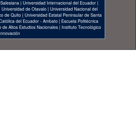
 Salesiana
|
Universidad Internacional del Ecuador
|
|
Universidad de Otavalo
|
Universidad Nacional del
co de Quito
|
Universidad Estatal Peninsular de Santa
 Católica del Ecuador - Ambato
|
Escuela Politécnica
to de Altos Estudios Nacionales
|
Instituto Tecnológico
 Innovación