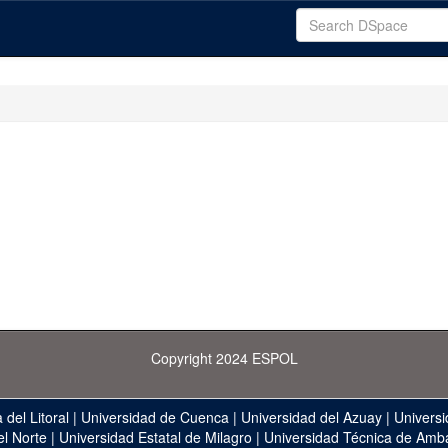
Copyright 2024 ESPOL
 del Litoral
|
Universidad de Cuenca
|
Universidad del Azuay
|
Universi
el Norte
|
Universidad Estatal de Milagro
|
Universidad Técnica de Amb