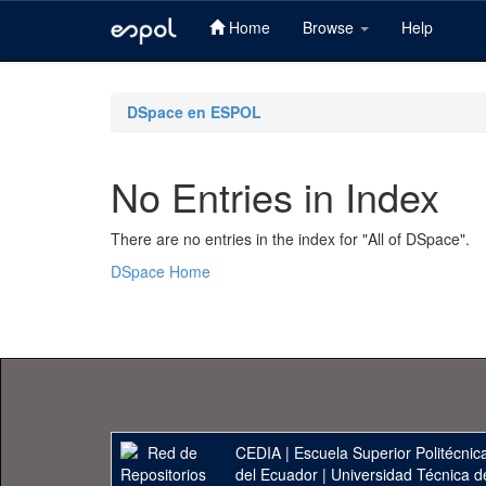
Home
Browse
Help
Skip
navigation
DSpace en ESPOL
No Entries in Index
There are no entries in the index for "All of DSpace".
DSpace Home
CEDIA
|
Escuela Superior Politécnica
del Ecuador
|
Universidad Técnica d