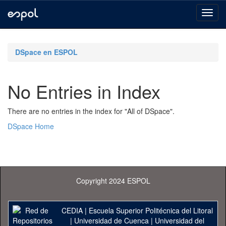
Skip
navigation
DSpace en ESPOL
No Entries in Index
There are no entries in the index for "All of DSpace".
DSpace Home
Copyright 2024 ESPOL
CEDIA
|
Escuela Superior Politécnica del Litoral
|
Universidad de Cuenca
|
Universidad del