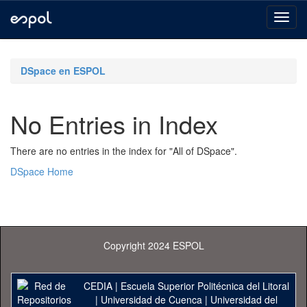
Skip
navigation
DSpace en ESPOL
No Entries in Index
There are no entries in the index for "All of DSpace".
DSpace Home
Copyright 2024 ESPOL
CEDIA
|
Escuela Superior Politécnica del Litoral
|
Universidad de Cuenca
|
Universidad del