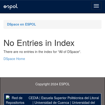
Skip
navigation
DSpace en ESPOL
No Entries in Index
There are no entries in the index for "All of DSpace".
DSpace Home
Copyright 2024 ESPOL
CEDIA
|
Escuela Superior Politécnica del Litoral
|
Universidad de Cuenca
|
Universidad del