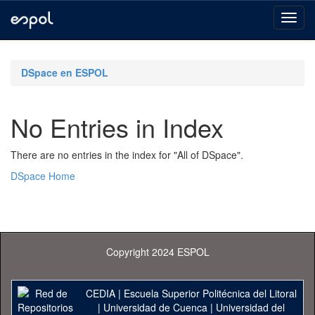
Skip
navigation
DSpace en ESPOL
No Entries in Index
There are no entries in the index for "All of DSpace".
DSpace Home
Copyright 2024 ESPOL
CEDIA
|
Escuela Superior Politécnica del Litoral
|
Universidad de Cuenca
|
Universidad del