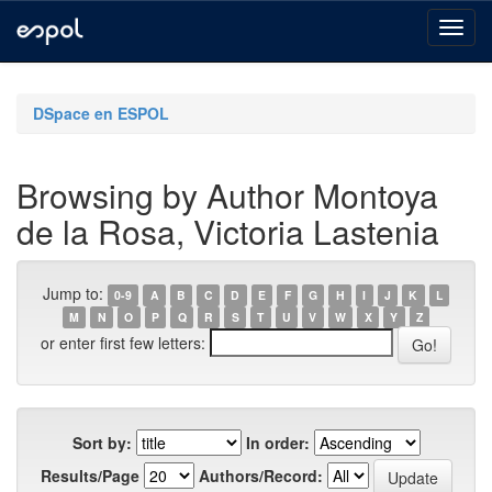
Skip
navigation
DSpace en ESPOL
Browsing by Author Montoya
de la Rosa, Victoria Lastenia
Jump to:
0-9
A
B
C
D
E
F
G
H
I
J
K
L
M
N
O
P
Q
R
S
T
U
V
W
X
Y
Z
or enter first few letters:
Sort by:
In order:
Results/Page
Authors/Record: