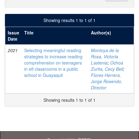
Showing results 1 to 1 of 1
Issue
Title
Author(s)
Date
2021
Selecting meaningful reading
Montoya de la
strategies to increase reading
Rosa, Victoria
comprehension on teenagers
Lastenia
;
Ochoa
in efl classrooms in a public
Zurita, Cecy Bell
;
school in Guayaquil
Flores Herrera,
Jorge Rosendo,
Director
Showing results 1 to 1 of 1