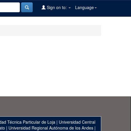
Sign on to:
Language
dad Técnica Particular de Loja
|
Universidad Central
ato
|
Universidad Regional Autónoma de los Andes
|