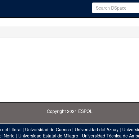
Copyright 2024 ESPOL
 del Litoral
|
Universidad de Cuenca
|
Universidad del Azuay
|
Universi
el Norte
|
Universidad Estatal de Milagro
|
Universidad Técnica de Amb