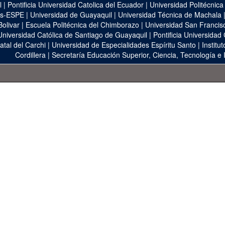
l
|
Pontificia Universidad Catolica del Ecuador
|
Universidad Politécnica
as-ESPE
|
Universidad de Guayaquil
|
Universidad Técnica de Machala
Bolivar
|
Escuela Politécnica del Chimborazo
|
Universidad San Francis
Universidad Católica de Santiago de Guayaquil
|
Pontificia Universidad
atal del Carchi
|
Universidad de Especialidades Espíritu Santo
|
Institu
Cordillera
|
Secretaría Educación Superior, Ciencia, Tecnología e