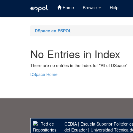
Home
Browse
Help
Skip
navigation
DSpace en ESPOL
No Entries in Index
There are no entries in the index for "All of DSpace".
DSpace Home
CEDIA
|
Escuela Superior Politécnica
del Ecuador
|
Universidad Técnica d