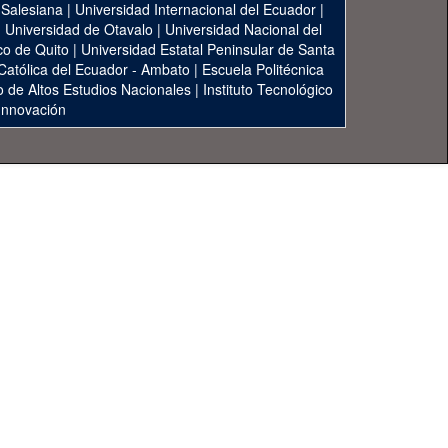
 Salesiana
|
Universidad Internacional del Ecuador
|
|
Universidad de Otavalo
|
Universidad Nacional del
co de Quito
|
Universidad Estatal Peninsular de Santa
 Católica del Ecuador - Ambato
|
Escuela Politécnica
to de Altos Estudios Nacionales
|
Instituto Tecnológico
 Innovación