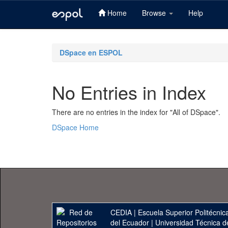
Home
Browse
Help
Skip
navigation
DSpace en ESPOL
No Entries in Index
There are no entries in the index for "All of DSpace".
DSpace Home
CEDIA
|
Escuela Superior Politécnica
del Ecuador
|
Universidad Técnica d