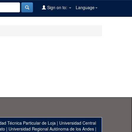
Sign on to:
Language
dad Técnica Particular de Loja
|
Universidad Central
ato
|
Universidad Regional Autónoma de los Andes
|