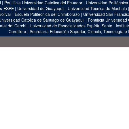
l
|
Pontificia Universidad Catolica del Ecuador
|
Universidad Politécnica
as-ESPE
|
Universidad de Guayaquil
|
Universidad Técnica de Machala
Bolivar
|
Escuela Politécnica del Chimborazo
|
Universidad San Francis
Universidad Católica de Santiago de Guayaquil
|
Pontificia Universidad
atal del Carchi
|
Universidad de Especialidades Espíritu Santo
|
Institu
Cordillera
|
Secretaría Educación Superior, Ciencia, Tecnología e