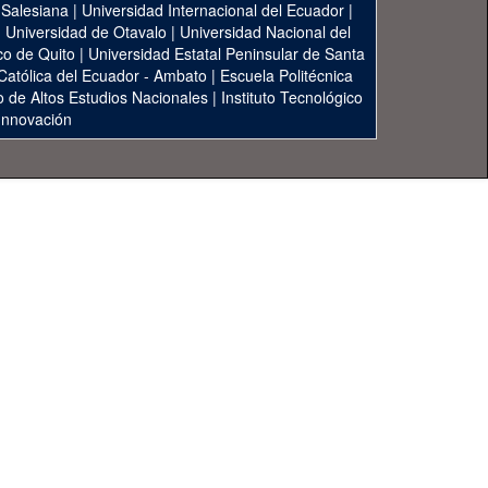
 Salesiana
|
Universidad Internacional del Ecuador
|
|
Universidad de Otavalo
|
Universidad Nacional del
co de Quito
|
Universidad Estatal Peninsular de Santa
 Católica del Ecuador - Ambato
|
Escuela Politécnica
to de Altos Estudios Nacionales
|
Instituto Tecnológico
 Innovación