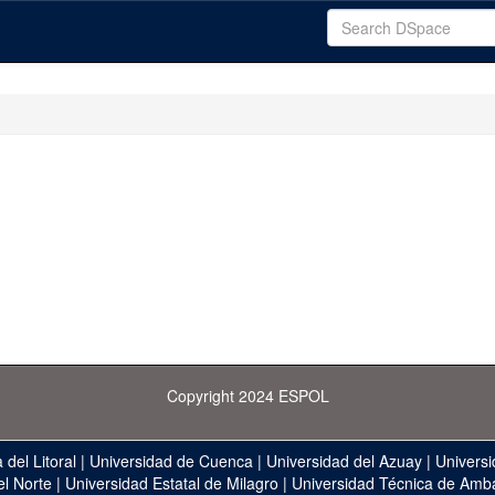
Copyright 2024 ESPOL
 del Litoral
|
Universidad de Cuenca
|
Universidad del Azuay
|
Universi
el Norte
|
Universidad Estatal de Milagro
|
Universidad Técnica de Amb