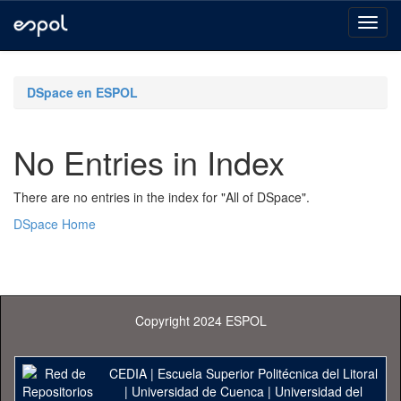
Skip
navigation
DSpace en ESPOL
No Entries in Index
There are no entries in the index for "All of DSpace".
DSpace Home
Copyright 2024 ESPOL
CEDIA
|
Escuela Superior Politécnica del Litoral
|
Universidad de Cuenca
|
Universidad del