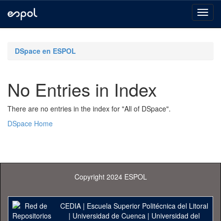
Skip
navigation
DSpace en ESPOL
No Entries in Index
There are no entries in the index for "All of DSpace".
DSpace Home
Copyright 2024 ESPOL
CEDIA
|
Escuela Superior Politécnica del Litoral
|
Universidad de Cuenca
|
Universidad del