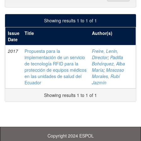
Showing results 1 to 1 of 1
Issue
Title
Author(s)
Date
2017
Propuesta para la
Freire, Lenin,
implementación de un servicio
Director
;
Padilla
de tecnología RFID para la
Bohórquez, Alba
protección de equipos médicos
María
;
Moscoso
en las unidades de salud del
Morales, Rubí
Ecuador
Jazmín
Showing results 1 to 1 of 1
Copyright 2024 ESPOL