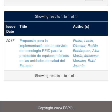
Showing results 1 to 1 of 1
Issue
Title
Author(s)
Date
2017
Propuesta para la
Freire, Lenin,
implementación de un servicio
Director
;
Padilla
de tecnología RFID para la
Bohórquez, Alba
protección de equipos médicos
María
;
Moscoso
en las unidades de salud del
Morales, Rubí
Ecuador
Jazmín
Showing results 1 to 1 of 1
Copyright 2024 ESPOL