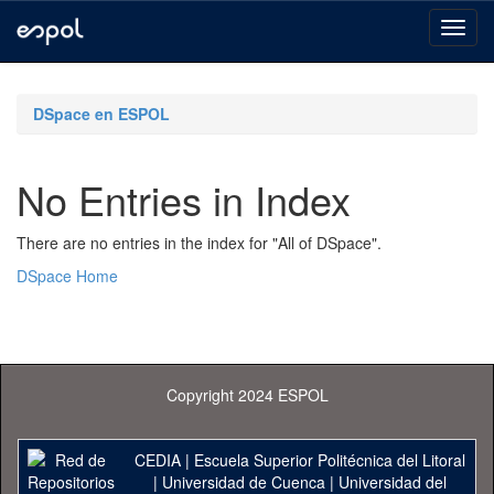
Skip
navigation
DSpace en ESPOL
No Entries in Index
There are no entries in the index for "All of DSpace".
DSpace Home
Copyright 2024 ESPOL
CEDIA
|
Escuela Superior Politécnica del Litoral
|
Universidad de Cuenca
|
Universidad del