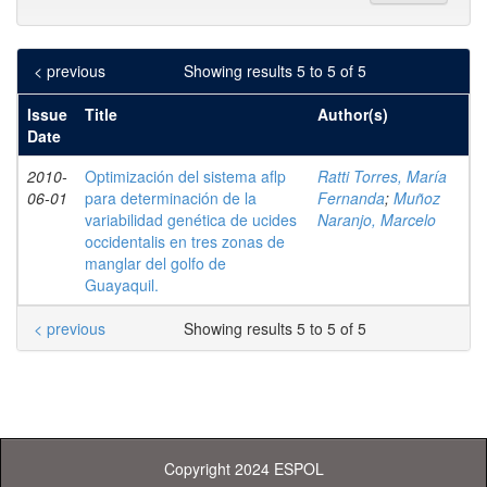
< previous
Showing results 5 to 5 of 5
Issue
Title
Author(s)
Date
2010-
Optimización del sistema aflp
Ratti Torres, María
06-01
para determinación de la
Fernanda
;
Muñoz
variabilidad genética de ucides
Naranjo, Marcelo
occidentalis en tres zonas de
manglar del golfo de
Guayaquil.
< previous
Showing results 5 to 5 of 5
Copyright 2024 ESPOL