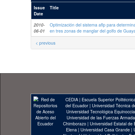
Issue
Title
Date
2010-
Optimización del sistema aflp para determina
06-01
en tres zonas de manglar del golfo de Guaya
< previous
CEDIA
|
Escuela Superior Politécnica
del Ecuador
|
Universidad Técnica d
Universidad Tecnológica Equinoccia
Universidad de las Fuerzas Armad
Chimborazo
|
Universidad Estatal de 
Elena
|
Universidad Casa Grande
|