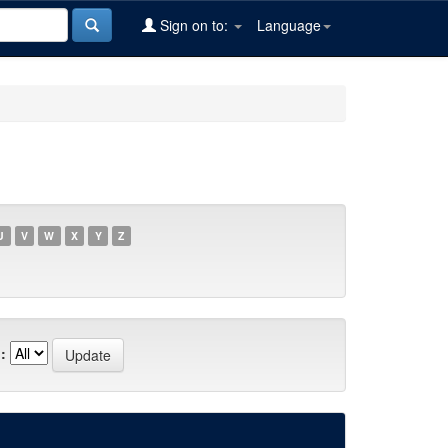
Sign on to:
Language
U
V
W
X
Y
Z
: