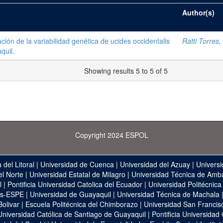
Author(s)
ción de la variabilidad genética de ucides occidentalis
Ratti Torres
quil.
Showing results 5 to 5 of 5
Copyright 2024 ESPOL
 del Litoral
|
Universidad de Cuenca
|
Universidad del Azuay
|
Universi
el Norte
|
Universidad Estatal de Milagro
|
Universidad Técnica de Amb
l
|
Pontificia Universidad Catolica del Ecuador
|
Universidad Politécnica
as-ESPE
|
Universidad de Guayaquil
|
Universidad Técnica de Machala
Bolivar
|
Escuela Politécnica del Chimborazo
|
Universidad San Francis
Universidad Católica de Santiago de Guayaquil
|
Pontificia Universidad