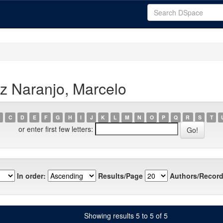
z Naranjo, Marcelo
C
D
E
F
G
H
I
J
K
L
M
N
O
P
Q
R
S
T
or enter first few letters:
In order:
Results/Page
Authors/Record
Showing results 5 to 5 of 5