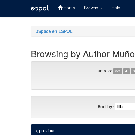
Home
Browse
Help
Skip
navigation
DSpace en ESPOL
Browsing by Author Muño
Jump to:
0-9
A
B
Sort by:
< previous