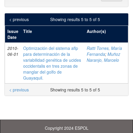
< previous
Showing results 5 to 5 of 5
Issue
Title
Author(s)
Date
2010-
Optimización del sistema aflp
Ratti Torres, María
06-01
para determinación de la
Fernanda
;
Muñoz
variabilidad genética de ucides
Naranjo, Marcelo
occidentalis en tres zonas de
manglar del golfo de
Guayaquil.
< previous
Showing results 5 to 5 of 5
Copyright 2024 ESPOL