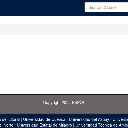
Copyright 2024 ESPOL
 del Litoral
|
Universidad de Cuenca
|
Universidad del Azuay
|
Universi
el Norte
|
Universidad Estatal de Milagro
|
Universidad Técnica de Amb