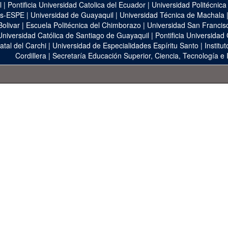
l
|
Pontificia Universidad Catolica del Ecuador
|
Universidad Politécnica
as-ESPE
|
Universidad de Guayaquil
|
Universidad Técnica de Machala
Bolivar
|
Escuela Politécnica del Chimborazo
|
Universidad San Francis
Universidad Católica de Santiago de Guayaquil
|
Pontificia Universidad
atal del Carchi
|
Universidad de Especialidades Espíritu Santo
|
Institu
Cordillera
|
Secretaría Educación Superior, Ciencia, Tecnología e