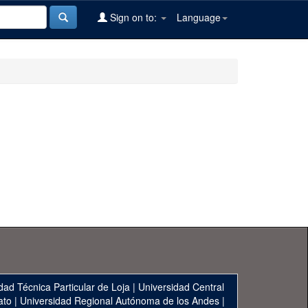
Sign on to:
Language
dad Técnica Particular de Loja
|
Universidad Central
ato
|
Universidad Regional Autónoma de los Andes
|