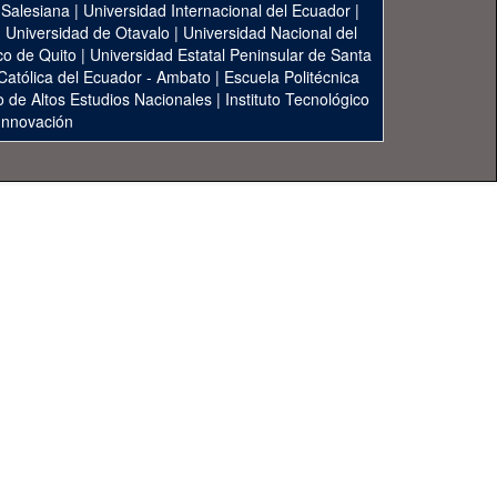
 Salesiana
|
Universidad Internacional del Ecuador
|
|
Universidad de Otavalo
|
Universidad Nacional del
co de Quito
|
Universidad Estatal Peninsular de Santa
 Católica del Ecuador - Ambato
|
Escuela Politécnica
to de Altos Estudios Nacionales
|
Instituto Tecnológico
 Innovación