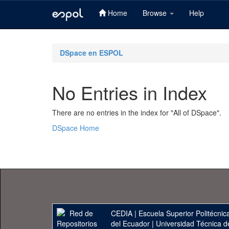
Home
Browse
Help
Skip
navigation
DSpace en ESPOL
No Entries in Index
There are no entries in the index for "All of DSpace".
DSpace Home
CEDIA
|
Escuela Superior Politécnica
del Ecuador
|
Universidad Técnica d