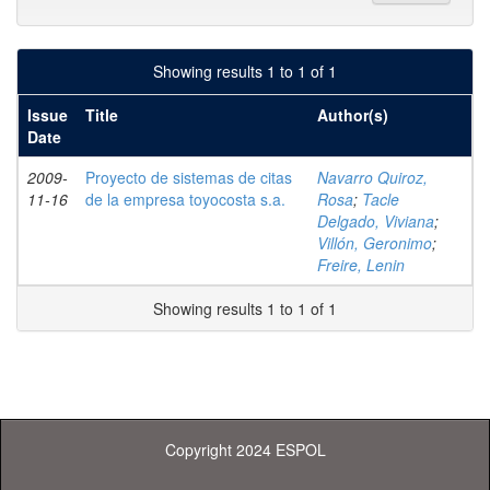
Showing results 1 to 1 of 1
Issue
Title
Author(s)
Date
2009-
Proyecto de sistemas de citas
Navarro Quiroz,
11-16
de la empresa toyocosta s.a.
Rosa
;
Tacle
Delgado, Viviana
;
Villón, Geronimo
;
Freire, Lenin
Showing results 1 to 1 of 1
Copyright 2024 ESPOL