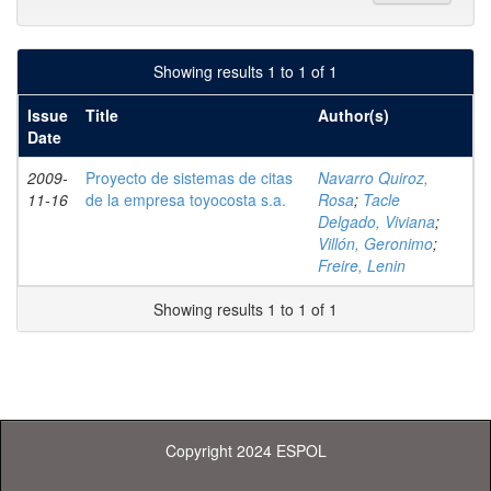
Showing results 1 to 1 of 1
Issue
Title
Author(s)
Date
2009-
Proyecto de sistemas de citas
Navarro Quiroz,
11-16
de la empresa toyocosta s.a.
Rosa
;
Tacle
Delgado, Viviana
;
Villón, Geronimo
;
Freire, Lenin
Showing results 1 to 1 of 1
Copyright 2024 ESPOL