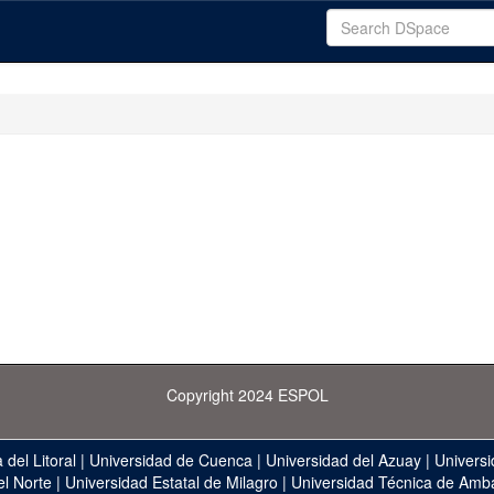
Copyright 2024 ESPOL
 del Litoral
|
Universidad de Cuenca
|
Universidad del Azuay
|
Universi
el Norte
|
Universidad Estatal de Milagro
|
Universidad Técnica de Amb