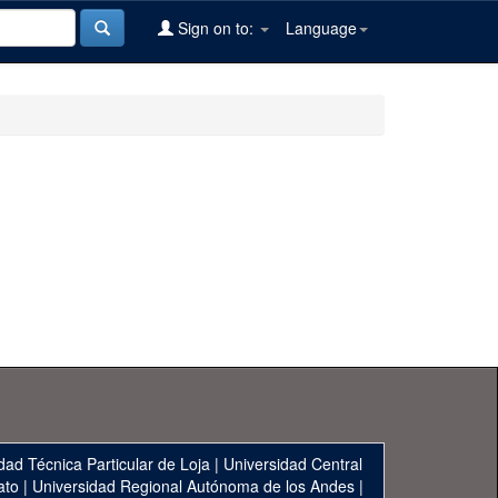
Sign on to:
Language
dad Técnica Particular de Loja
|
Universidad Central
ato
|
Universidad Regional Autónoma de los Andes
|