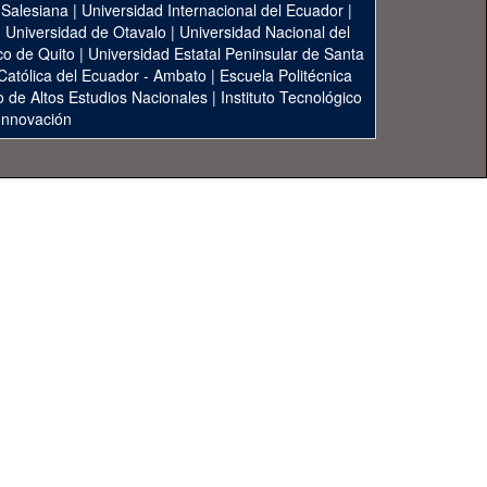
 Salesiana
|
Universidad Internacional del Ecuador
|
|
Universidad de Otavalo
|
Universidad Nacional del
co de Quito
|
Universidad Estatal Peninsular de Santa
 Católica del Ecuador - Ambato
|
Escuela Politécnica
to de Altos Estudios Nacionales
|
Instituto Tecnológico
 Innovación