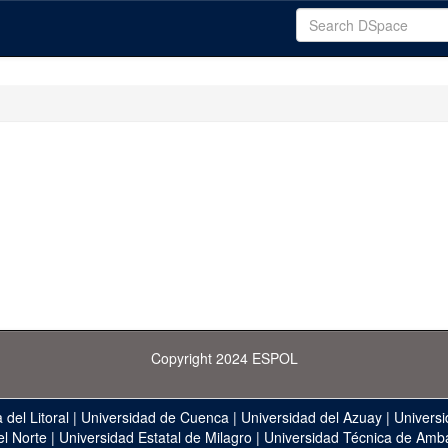
Copyright 2024 ESPOL
 del Litoral
|
Universidad de Cuenca
|
Universidad del Azuay
|
Universi
el Norte
|
Universidad Estatal de Milagro
|
Universidad Técnica de Amb