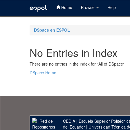
Home
Browse
Help
Skip
navigation
DSpace en ESPOL
No Entries in Index
There are no entries in the index for "All of DSpace".
DSpace Home
CEDIA
|
Escuela Superior Politécnica
del Ecuador
|
Universidad Técnica d