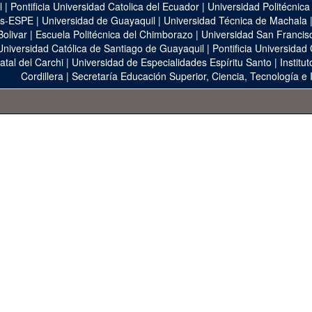
l
|
Pontificia Universidad Catolica del Ecuador
|
Universidad Politécnica
as-ESPE
|
Universidad de Guayaquil
|
Universidad Técnica de Machala
Bolivar
|
Escuela Politécnica del Chimborazo
|
Universidad San Francis
Universidad Católica de Santiago de Guayaquil
|
Pontificia Universidad
atal del Carchi
|
Universidad de Especialidades Espíritu Santo
|
Institu
Cordillera
|
Secretaría Educación Superior, Ciencia, Tecnología e