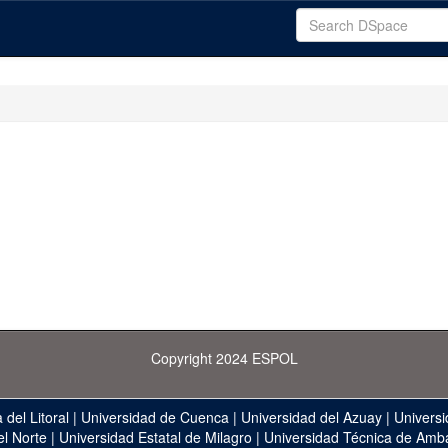
Copyright 2024 ESPOL
 del Litoral
|
Universidad de Cuenca
|
Universidad del Azuay
|
Universi
el Norte
|
Universidad Estatal de Milagro
|
Universidad Técnica de Amb