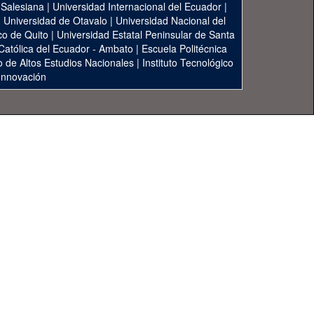
 Salesiana
|
Universidad Internacional del Ecuador
|
|
Universidad de Otavalo
|
Universidad Nacional del
co de Quito
|
Universidad Estatal Peninsular de Santa
 Católica del Ecuador - Ambato
|
Escuela Politécnica
to de Altos Estudios Nacionales
|
Instituto Tecnológico
 Innovación