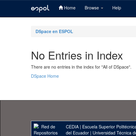
Home
Browse
Help
Skip
navigation
DSpace en ESPOL
No Entries in Index
There are no entries in the index for "All of DSpace".
DSpace Home
CEDIA
|
Escuela Superior Politécnica
del Ecuador
|
Universidad Técnica d