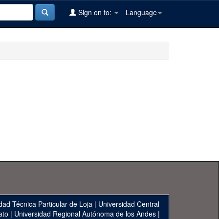
Sign on to:
Language
dad Técnica Particular de Loja
|
Universidad Central
ato
|
Universidad Regional Autónoma de los Andes
|