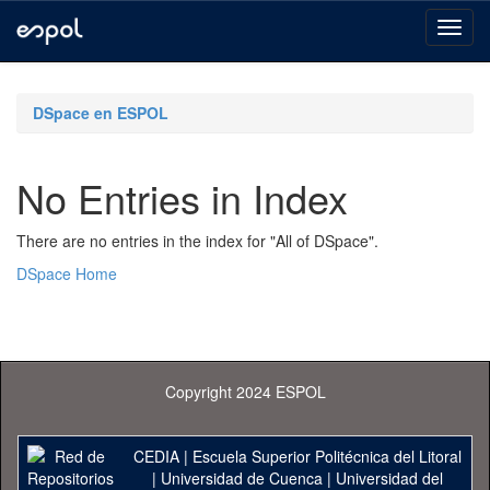
Skip
navigation
DSpace en ESPOL
No Entries in Index
There are no entries in the index for "All of DSpace".
DSpace Home
Copyright 2024 ESPOL
CEDIA
|
Escuela Superior Politécnica del Litoral
|
Universidad de Cuenca
|
Universidad del