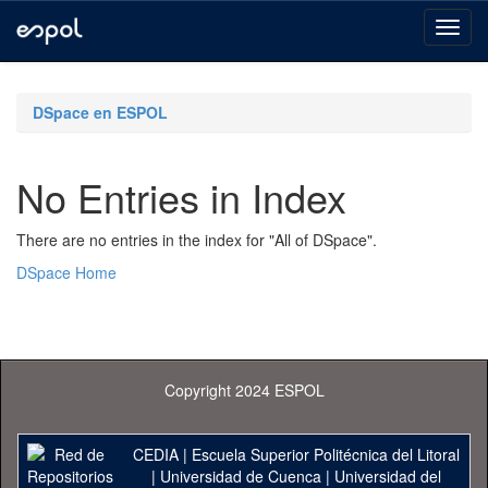
Skip
navigation
DSpace en ESPOL
No Entries in Index
There are no entries in the index for "All of DSpace".
DSpace Home
Copyright 2024 ESPOL
CEDIA
|
Escuela Superior Politécnica del Litoral
|
Universidad de Cuenca
|
Universidad del