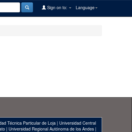
Sign on to:
Language
dad Técnica Particular de Loja
|
Universidad Central
ato
|
Universidad Regional Autónoma de los Andes
|