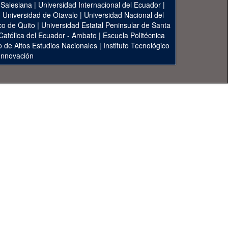
 Salesiana
|
Universidad Internacional del Ecuador
|
|
Universidad de Otavalo
|
Universidad Nacional del
co de Quito
|
Universidad Estatal Peninsular de Santa
 Católica del Ecuador - Ambato
|
Escuela Politécnica
to de Altos Estudios Nacionales
|
Instituto Tecnológico
 Innovación