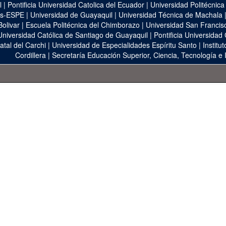
l
|
Pontificia Universidad Catolica del Ecuador
|
Universidad Politécnica
as-ESPE
|
Universidad de Guayaquil
|
Universidad Técnica de Machala
Bolivar
|
Escuela Politécnica del Chimborazo
|
Universidad San Francis
Universidad Católica de Santiago de Guayaquil
|
Pontificia Universidad
atal del Carchi
|
Universidad de Especialidades Espíritu Santo
|
Institu
Cordillera
|
Secretaría Educación Superior, Ciencia, Tecnología e