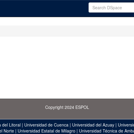
Copyright 2024 ESPOL
 del Litoral
|
Universidad de Cuenca
|
Universidad del Azuay
|
Universi
el Norte
|
Universidad Estatal de Milagro
|
Universidad Técnica de Amb