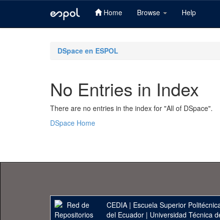
Home
Browse
Help
Skip
navigation
DSpace en ESPOL
No Entries in Index
There are no entries in the index for "All of DSpace".
DSpace Home
CEDIA
|
Escuela Superior Politécnica
del Ecuador
|
Universidad Técnica d