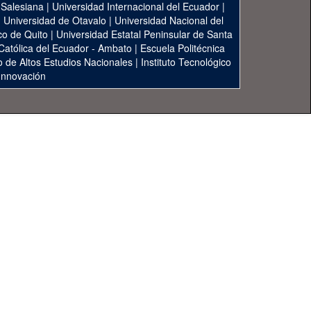
 Salesiana
|
Universidad Internacional del Ecuador
|
|
Universidad de Otavalo
|
Universidad Nacional del
co de Quito
|
Universidad Estatal Peninsular de Santa
 Católica del Ecuador - Ambato
|
Escuela Politécnica
to de Altos Estudios Nacionales
|
Instituto Tecnológico
 Innovación