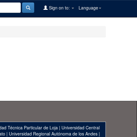
Sign on to:
Language
dad Técnica Particular de Loja
|
Universidad Central
ato
|
Universidad Regional Autónoma de los Andes
|