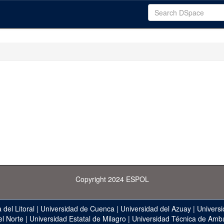
Copyright 2024 ESPOL
 del Litoral
|
Universidad de Cuenca
|
Universidad del Azuay
|
Universi
el Norte
|
Universidad Estatal de Milagro
|
Universidad Técnica de Amb