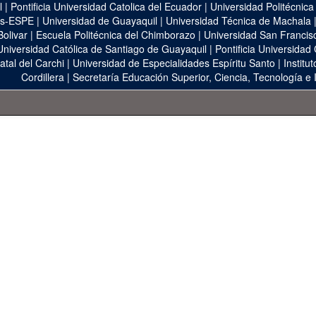
l
|
Pontificia Universidad Catolica del Ecuador
|
Universidad Politécnica
as-ESPE
|
Universidad de Guayaquil
|
Universidad Técnica de Machala
Bolivar
|
Escuela Politécnica del Chimborazo
|
Universidad San Francis
Universidad Católica de Santiago de Guayaquil
|
Pontificia Universidad
atal del Carchi
|
Universidad de Especialidades Espíritu Santo
|
Institu
Cordillera
|
Secretaría Educación Superior, Ciencia, Tecnología e