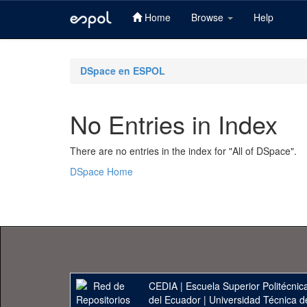
Home
Browse
Help
Skip
navigation
DSpace en ESPOL
No Entries in Index
There are no entries in the index for "All of DSpace".
DSpace Home
CEDIA
|
Escuela Superior Politécnica
del Ecuador
|
Universidad Técnica d