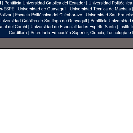
l
|
Pontificia Universidad Catolica del Ecuador
|
Universidad Politécnica
as-ESPE
|
Universidad de Guayaquil
|
Universidad Técnica de Machala
Bolivar
|
Escuela Politécnica del Chimborazo
|
Universidad San Francis
Universidad Católica de Santiago de Guayaquil
|
Pontificia Universidad
atal del Carchi
|
Universidad de Especialidades Espíritu Santo
|
Institu
Cordillera
|
Secretaría Educación Superior, Ciencia, Tecnología e