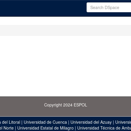
Copyright 2024 ESPOL
 del Litoral
|
Universidad de Cuenca
|
Universidad del Azuay
|
Universi
el Norte
|
Universidad Estatal de Milagro
|
Universidad Técnica de Amb