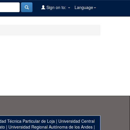
Sign on to:
Language
dad Técnica Particular de Loja
|
Universidad Central
ato
|
Universidad Regional Autónoma de los Andes
|