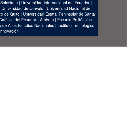
 Salesiana
|
Universidad Internacional del Ecuador
|
|
Universidad de Otavalo
|
Universidad Nacional del
co de Quito
|
Universidad Estatal Peninsular de Santa
 Católica del Ecuador - Ambato
|
Escuela Politécnica
to de Altos Estudios Nacionales
|
Instituto Tecnológico
 Innovación