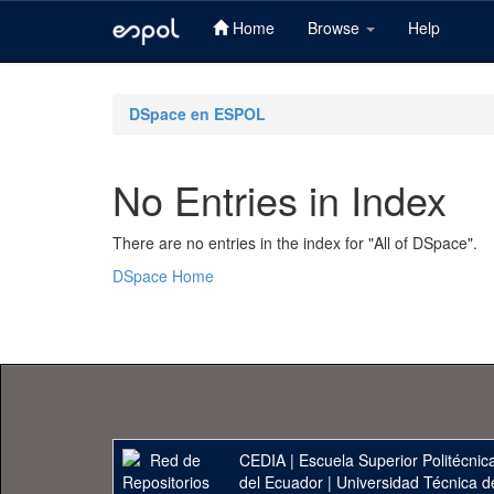
Home
Browse
Help
Skip
navigation
DSpace en ESPOL
No Entries in Index
There are no entries in the index for "All of DSpace".
DSpace Home
CEDIA
|
Escuela Superior Politécnica
del Ecuador
|
Universidad Técnica d